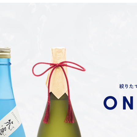
絞りた
ON