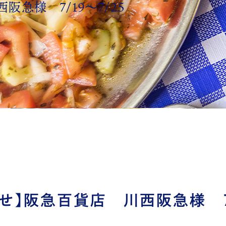
急様 7/19～7/25
せ】阪急百貨店 川西阪急様 7