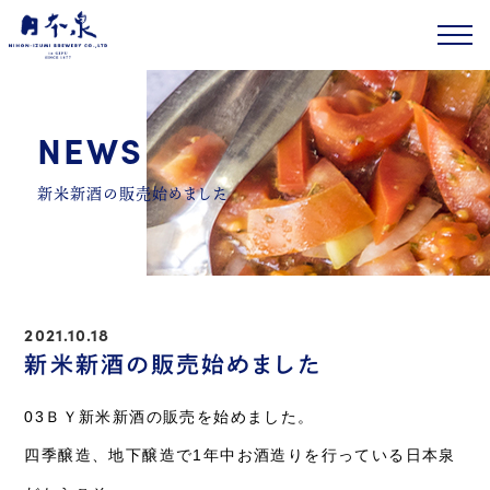
HOME
NEWS
ホーム
CHARACTERISTIC
新米新酒の販売始めました
日本泉酒造のこだわり
CHARM OF NAMAZAKE
生酒の魅力
TOUR
2021.10.18
酒蔵見学
新米新酒の販売始めました
LINE UP
商品ラインナップ
03ＢＹ新米新酒の販売を始めました。
生酒シリーズ
四季醸造、地下醸造で1年中お酒造りを行っている日本泉
戦国武将シリーズ
季節のお酒・限定酒