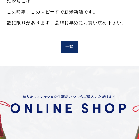
だからこそ
EN/CN
この時期、このスピードで新米新酒です。
英語/中文
数に限りがあります、是非お早めにお買い求め下さい。
ONLINE SHOP
一覧
酒蔵見学予約
絞りたてフレッシュな生酒がいつでもご購入いただけます
ONLINE SHOP
FOLLOW US